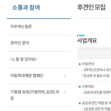
후견인 모집
소통과 참여
자주하는질문
사업개요
온라인 문의
나, 할 말 있어요!
사업안내
- (목적) 친권자나
아동학대예방 캠페인
*공공후견 필요 아동
신청대상
가정형 보호(가정위탁, 입양) 모
- 공공후견인을 희망하
집
공공후견인 역할 및 
- (공공후견인의 역할