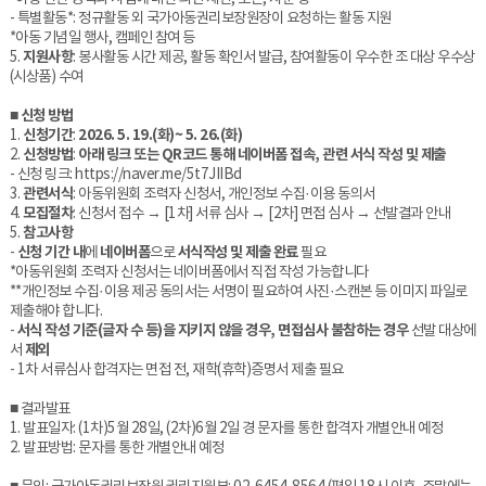
- 특별활동*: 정규활동 외 국가아동권리보장원장이 요청하는 활동 지원
*아동 기념일 행사, 캠페인 참여 등
5.
지원사항
: 봉사활동 시간 제공, 활동 확인서 발급, 참여활동이 우수한 조 대상 우수상
(시상품) 수여
■
신청 방법
1.
신청기간
:
2026. 5. 19.(화)~ 5. 26.(화)
2.
신청방법
:
아래 링크 또는 QR코드 통해 네이버폼 접속, 관련 서식 작성 및 제출
- 신청 링크:
https://naver.me/5t7JIIBd
3.
관련서식
: 아동위원회 조력자 신청서, 개인정보 수집·이용 동의서
4.
모집절차
: 신청서 접수 → [1차] 서류 심사 → [2차] 면접 심사 → 선발결과 안내
5.
참고사항
-
신청 기간 내
에
네이버폼
으로
서식작성 및 제출 완료
필요
*아동위원회 조력자 신청서는 네이버폼에서 직접 작성 가능합니다
**개인정보 수집·이용 제공 동의서는 서명이 필요하여 사진·스캔본 등 이미지 파일로
제출해야 합니다.
-
서식 작성 기준(글자 수 등)을 지키지 않을 경우, 면접심사 불참하는 경우
선발 대상에
서
제외
- 1차 서류심사 합격자는 면접 전, 재학(휴학)증명서 제출 필요
■ 결과발표
1. 발표일자: (1차)5월 28일, (2차)6월 2일 경 문자를 통한 합격자 개별안내 예정
2. 발표방법: 문자를 통한 개별안내 예정