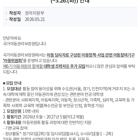
(~5.26.(화)) 안내
작성자
권리지원부
작성일
2026.05.21
안녕하세요.
국가아동권리보장원입니다.
국가아동권리보장원에서는
아동 당사자로 구성된 아동정책·사업 관련 아동참여기구
'아동위원회'
를 운영하고 있습니다.
제6기 아동위원과 함께할
대학생 조력자
를
추가 모집
하오니 많은 관심과 참여를 부탁
드립니다.
■
모집 안내
1.
모집대상
: 활동 참여 용이성을 위해 수도권(서울, 경기, 인천지역)에 거주지 또는 소
속 대학에 재학 중인 아동권리에 관심 있는 관련분야 전공 대학생
- 관련분야: 사회복지학, 아동복지학, 아동학, 청소년학, 가족학, 심리학, 교육학 등 가
족학·사회학·교육학 계열(복수전공 및 부전공 인정, 휴학생 가능)
2.
모집인원
: 10명 내외
3.
활동기간
: 2026년 6월 ~ 2027년 5월(약12개월)
4.
활동내용
: 아동위원회 활동 과정에 대한 전반적인 지원
- 기본교육 참여
- 정규활동*: 정기모임(2회) 및 임시모임(필요시), 수시모임(월 1∼2회)
*아동 관련 정책과 사업에 대한 의견 제안, 토론, 자문 등