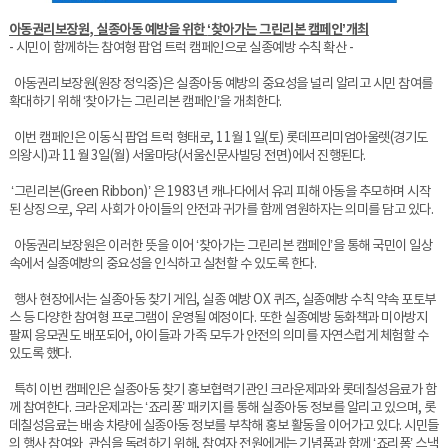
아동권리보장원, 실종아동 예방을 위한
‘찾아가는 그린리본 캠페인’개최
- 시민이 함께하는 참여형 팝업 트럭 캠페인으로 실종예방 수칙 확산 -
아동권리보장원(원장 정익중)은 실종아동 예방의 중요성을 널리 알리고 시민 참여를
확대하기 위해 ‘찾아가는 그린리본 캠페인’을 개최한다.
이번 캠페인은 이동식 팝업 트럭 형태로, 11월 1일(토) 롯데프리미엄아울렛(경기도
의왕시)과 11월 3일(월) 서울마당(서울신문사빌딩 전면)에서 진행된다.
‘그린리본(Green Ribbon)’ 은 1983년 캐나다에서 유괴 피해 아동을 추모하며 시작
된 상징으로, 우리 사회가 아이들의 안전과 귀가를 함께 염원하자는 의미를 담고 있다.
아동권리보장원은 이러한 뜻을 이어 ‘찾아가는 그린리본 캠페인’을 통해 국민이 일상
속에서 실종예방의 중요성을 인식하고 실천할 수 있도록 한다.
행사 현장에서는 실종아동 찾기 게임, 실종 예방 OX 퀴즈, 실종예방 수칙 약속 포토부
스 등 다양한 참여형 프로그램이 운영될 예정이다. 또한 실종예방 동화책과 미아방지
팔찌 응모권도 배포되어, 아이들과 가족 모두가 안전의 의미를 자연스럽게 체험할 수
있도록 했다.
특히 이번 캠페인은 실종아동 찾기 홍보협력기관인 크라운제과와 롯데칠성음료가 함
께 참여한다. 크라운제과는 ‘죠리퐁’ 패키지를 통해 실종아동 정보를 알리고 있으며, 롯
데칠성음료는 배송 차량에 실종아동 정보를 부착해 홍보 활동을 이어가고 있다. 시민들
의 행사 참여와 관심을 독려하기 위해, 참여자 전원에게는 기념품과 함께 ‘죠리퐁’ 스낵